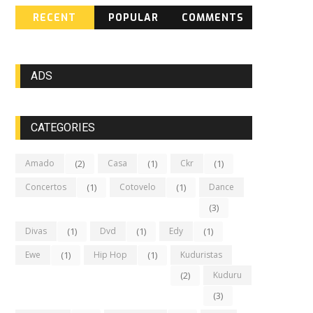
RECENT
POPULAR
COMMENTS
ADS
CATEGORIES
Amado
(2)
Casa
(1)
Ckr
(1)
Concertos
(1)
Cotovelo
(1)
Dance
(3)
Divas
(1)
Dvd
(1)
Edy
(1)
Ewe
(1)
Hip Hop
(1)
Kuduristas
(2)
Kuduru
(3)