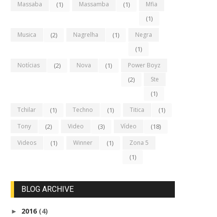
Massaba
(1)
Massamba
(1)
Mfia
(1)
Musica
(2)
Nagrelha
(1)
Negra
(1)
Notícias
(2)
Nova
(1)
Power Boyz
(2)
Ste
(1)
Tchilar
(1)
Techno
(1)
Titica
(1)
Tony
(2)
Video
(3)
Vídeo
(18)
Videos
(1)
Winner
(1)
Zona 5
(1)
BLOG ARCHIVE
2016
(4)
►