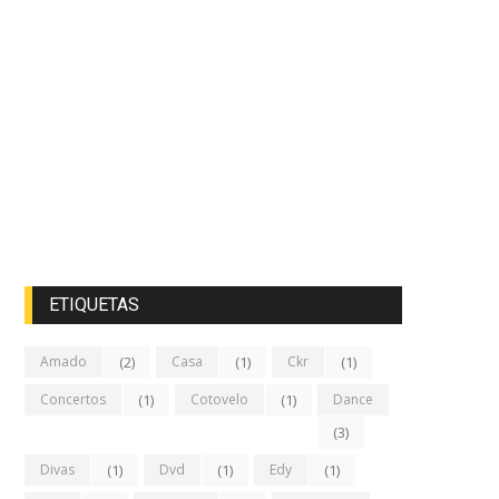
ETIQUETAS
Amado
(2)
Casa
(1)
Ckr
(1)
Concertos
(1)
Cotovelo
(1)
Dance
(3)
Divas
(1)
Dvd
(1)
Edy
(1)