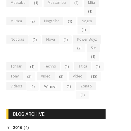
Massaba
(1)
Massamba
(1)
Mfia
(1)
Musica
(2)
Nagrelha
(1)
Negra
(1)
Notícias
(2)
Nova
(1)
Power Boyz
(2)
Ste
(1)
Tchilar
(1)
Techno
(1)
Titica
(1)
Tony
(2)
Video
(3)
Vídeo
(18)
Videos
(1)
Winner
(1)
Zona 5
(1)
BLOG ARCHIVE
2016
(4)
▼