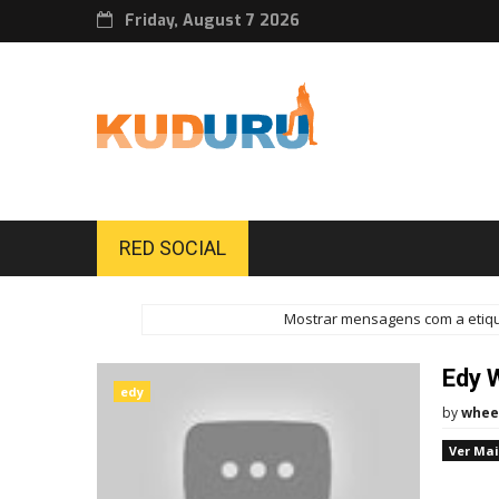
Friday, August 7 2026
RED SOCIAL
Mostrar mensagens com a etiq
Edy W
edy
by
whee
Ver Mai