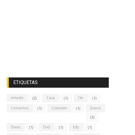
ETIQUETAS
Amado
(2)
Casa
(1)
Ckr
(1)
Concertos
(1)
Cotovelo
(1)
Dance
(3)
Divas
(1)
Dvd
(1)
Edy
(1)