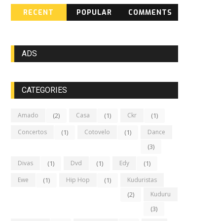
RECENT
POPULAR
COMMENTS
ADS
CATEGORIES
Amado
(2)
Casa
(1)
Ckr
(1)
Concertos
(1)
Cotovelo
(1)
Dance
(3)
Divas
(1)
Dvd
(1)
Edy
(1)
Ewe
(1)
Hip Hop
(1)
Kuduristas
(2)
Kuduru
(3)