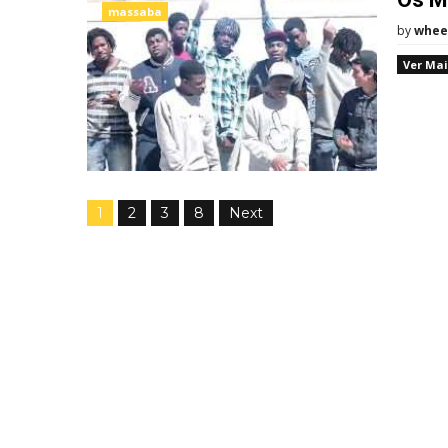
massaba
by
whee
Ver Mai
1
2
3
8
Next