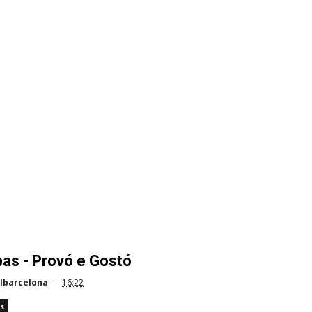
as - Provó e Gostó
lbarcelona
16:22
s