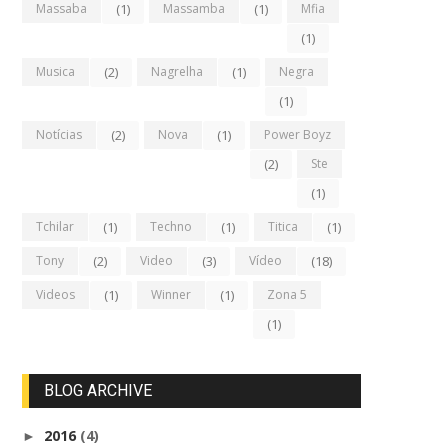
Massaba
(1)
Massamba
(1)
Mfia
(1)
Musica
(2)
Nagrelha
(1)
Negra
(1)
Notícias
(2)
Nova
(1)
Power Boyz
(2)
Ste
(1)
Tchilar
(1)
Techno
(1)
Titica
(1)
Tony
(2)
Video
(3)
Vídeo
(18)
Videos
(1)
Winner
(1)
Zona 5
(1)
BLOG ARCHIVE
2016
(4)
►