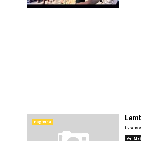
Lamb
nagrelha
by
whee
Ver Mai