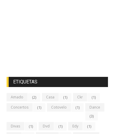
ETIQUETAS
Amado
(2)
Casa
(1)
Ckr
(1)
Concertos
(1)
Cotovelo
(1)
Dance
(3)
Divas
(1)
Dvd
(1)
Edy
(1)