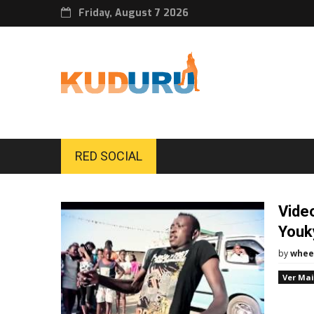
Friday, August 7 2026
RED SOCIAL
Video
Youk
by
whee
Ver Mai