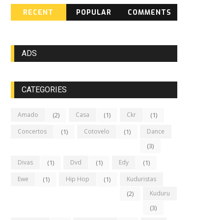
RECENT
POPULAR
COMMENTS
ADS
CATEGORIES
Amado
(2)
Casa
(1)
Ckr
(1)
Concertos
(1)
Cotovelo
(1)
Dance
(3)
Divas
(1)
Dvd
(1)
Edy
(1)
Ewe
(1)
Hip Hop
(1)
Kuduristas
(2)
Kuduru
(3)