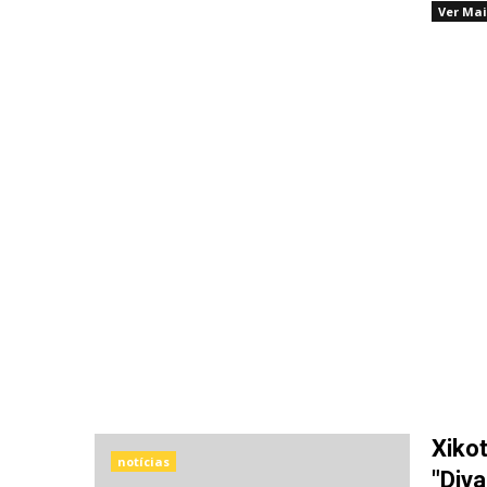
Ver Mai
Xiko
notícias
"Diva