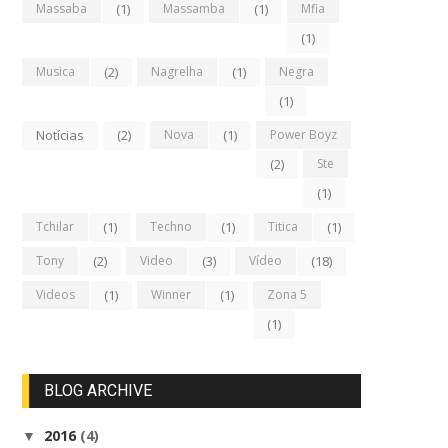
Massaba
(1)
Massamba
(1)
Mfia
(1)
Musica
(2)
Nagrelha
(1)
Negra
(1)
Notícias
(2)
Nova
(1)
Power Boyz
(2)
Ste
(1)
Tchilar
(1)
Techno
(1)
Titica
(1)
Tony
(2)
Video
(3)
Vídeo
(18)
Videos
(1)
Winner
(1)
Zona 5
(1)
BLOG ARCHIVE
2016
(4)
▼