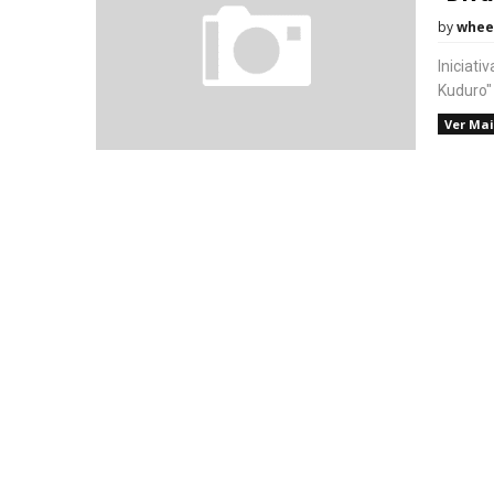
by
whee
Iniciati
Kuduro"
Ver Mai