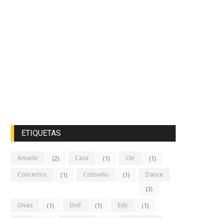
ETIQUETAS
Amado
(2)
Casa
(1)
Ckr
(1)
Concertos
(1)
Cotovelo
(1)
Dance
(3)
Divas
(1)
Dvd
(1)
Edy
(1)