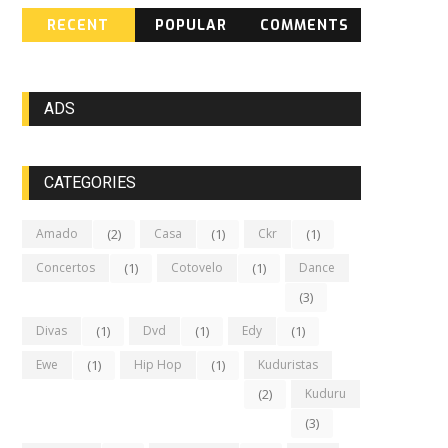
RECENT
POPULAR
COMMENTS
ADS
CATEGORIES
Amado
(2)
Casa
(1)
Ckr
(1)
Concertos
(1)
Cotovelo
(1)
Dance
(3)
Divas
(1)
Dvd
(1)
Edy
(1)
Ewe
(1)
Hip Hop
(1)
Kuduristas
(2)
Kuduru
(3)