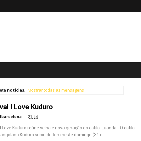
ueta
notícias
.
Mostrar todas as mensagens
val I Love Kuduro
lbarcelona
21:44
 I Love Kuduro reúne velha e nova geração do estilo Luanda - O estilo
 angolano Kuduro subiu de tom neste domingo (31 d...