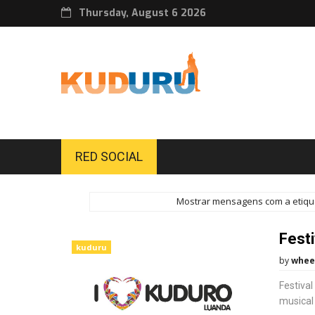
Thursday, August 6 2026
RED SOCIAL
Mostrar mensagens com a etiq
Festi
kuduru
by
whee
Festival
musical