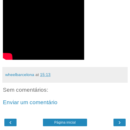
wheelbarcelona
at
15:13
Sem comentários:
Enviar um comentário
‹
›
Página inicial