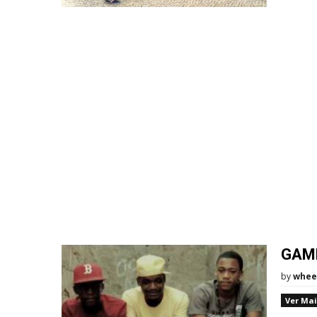
GAM
by
whee
Ver Mai