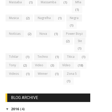
Massaba
(1)
Massamba
(1)
Mfia
(1)
Musica
(2)
Nagrelha
(1)
Negra
(1)
Notícias
(2)
Nova
(1)
Power Boyz
(2)
Ste
(1)
Tchilar
(1)
Techno
(1)
Titica
(1)
Tony
(2)
Video
(3)
Vídeo
(18)
Videos
(1)
Winner
(1)
Zona 5
(1)
BLOG ARCHIVE
2016
(4)
▼