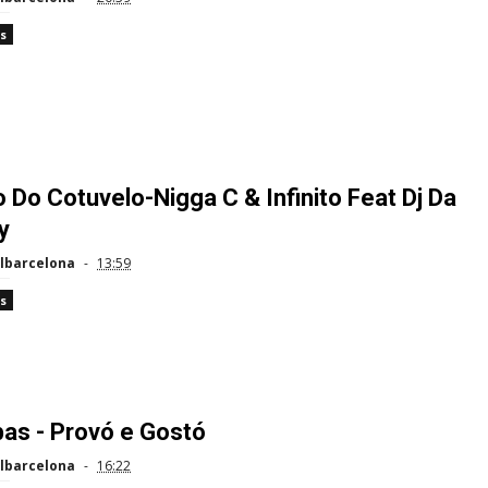
s
 Do Cotuvelo-Nigga C & Infinito Feat Dj Da
y
lbarcelona
13:59
s
as - Provó e Gostó
lbarcelona
16:22