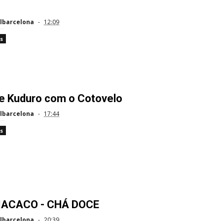
lbarcelona
12:09
s
ve Kuduro com o Cotovelo
lbarcelona
17:44
s
ACACO - CHÁ DOCE
lbarcelona
20:39