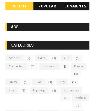
RECENT
POPULAR
COMMENTS
ADS
CATEGORIES
Amado
(2)
Casa
(1)
Ckr
(1)
Concertos
(1)
Cotovelo
(1)
Dance
(3)
Divas
(1)
Dvd
(1)
Edy
(1)
Ewe
(1)
Hip Hop
(1)
Kuduristas
(2)
Kuduru
(3)