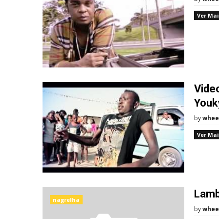
Ver Mai
Video
Youk
by
whee
Ver Mai
Lamb
nagrelha
by
whee