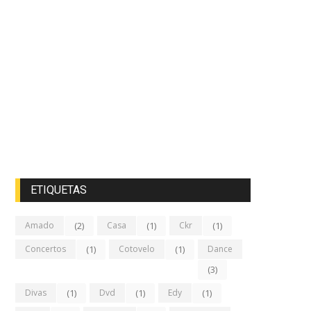
ETIQUETAS
Amado
(2)
Casa
(1)
Ckr
(1)
Concertos
(1)
Cotovelo
(1)
Dance
(3)
Divas
(1)
Dvd
(1)
Edy
(1)