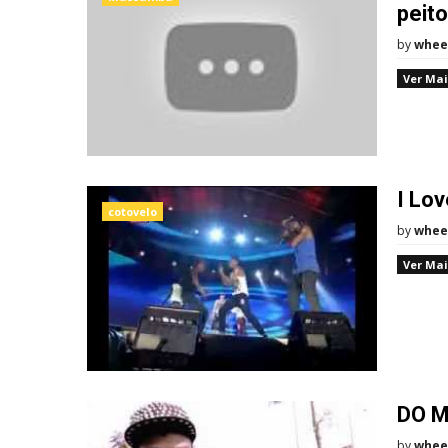
peito
by
whee
Ver Mai
I Lo
cotovelo
by
whee
Ver Mai
DO M
by
whee