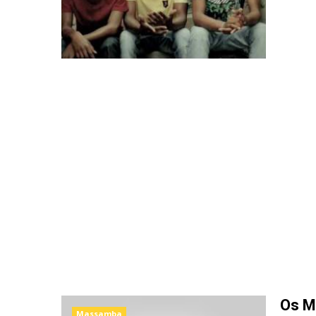
Os M
Massamba