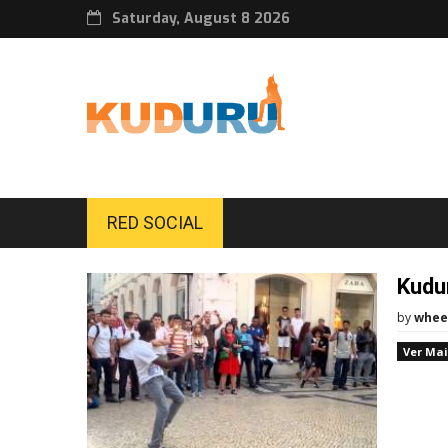
Saturday, August 8 2026
RED SOCIAL
Kudu
by
whee
Ver Mai