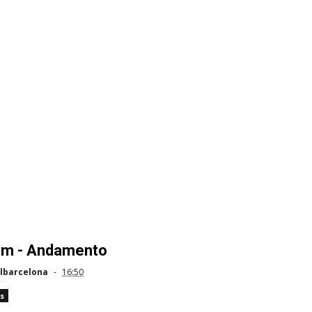
m - Andamento
lbarcelona
16:50
s