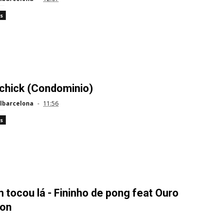
s
chick (Condominio)
lbarcelona
11:56
s
tocou lá - Fininho de pong feat Ouro
ion