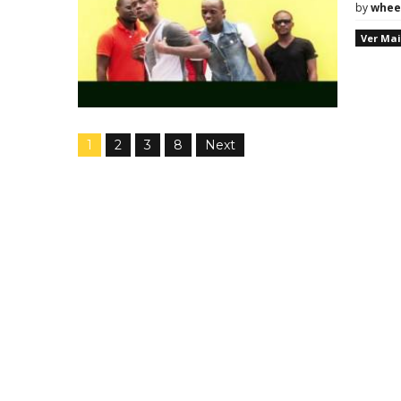
by
whee
Ver Mai
1
2
3
8
Next