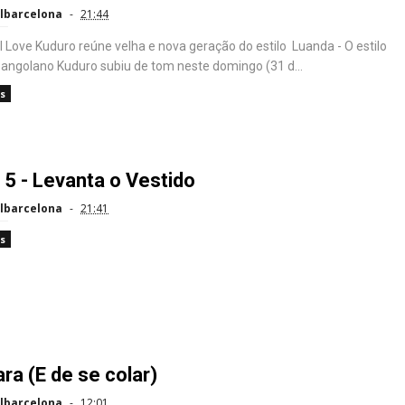
lbarcelona
21:44
 I Love Kuduro reúne velha e nova geração do estilo Luanda - O estilo
 angolano Kuduro subiu de tom neste domingo (31 d...
s
 5 - Levanta o Vestido
lbarcelona
21:41
s
ra (E de se colar)
lbarcelona
12:01