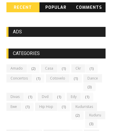
RECENT
POPULAR
COMMENTS
ADS
CATEGORIES
Amado
(2)
Casa
(1)
Ckr
(1)
Concertos
(1)
Cotovelo
(1)
Dance
(3)
Divas
(1)
Dvd
(1)
Edy
(1)
Ewe
(1)
Hip Hop
(1)
Kuduristas
(2)
Kuduru
(3)