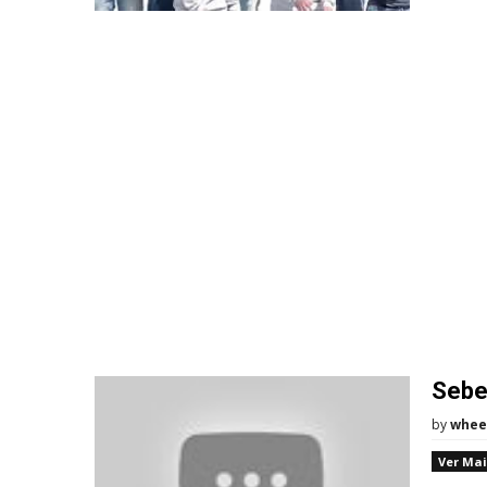
Sebe
by
whee
Ver Mai