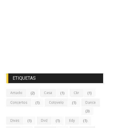
ETIQUETAS
Amado
(2)
Casa
(1)
Ckr
(1)
Concertos
(1)
Cotovelo
(1)
Dance
(3)
Divas
(1)
Dvd
(1)
Edy
(1)