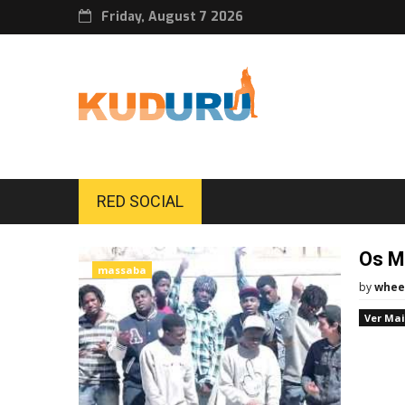
Friday, August 7 2026
RED SOCIAL
Os M
massaba
by
whee
Ver Mai