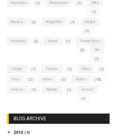
Massaba
(1)
Massamba
(1)
Mfia
(1)
Musica
(2)
Nagrelha
(1)
Negra
(1)
Notícias
(2)
Nova
(1)
Power Boyz
(2)
Ste
(1)
Tchilar
(1)
Techno
(1)
Titica
(1)
Tony
(2)
Video
(3)
Vídeo
(18)
Videos
(1)
Winner
(1)
Zona 5
(1)
BLOG ARCHIVE
2016
(4)
▼