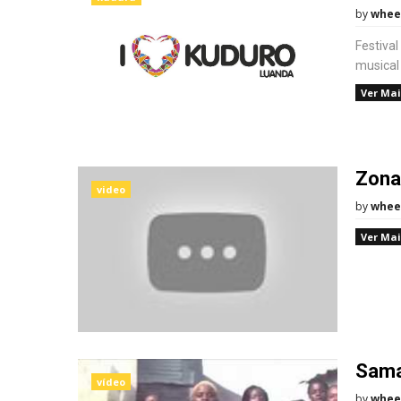
by
whee
Festival
musical
Ver Mai
Zona
video
by
whee
Ver Mai
Sama
vídeo
by
whee