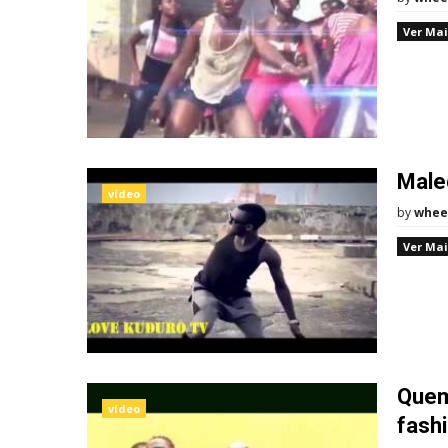
Ver Mai
Male
vídeo
by
whee
Ver Mai
Quem 
vídeo
fash