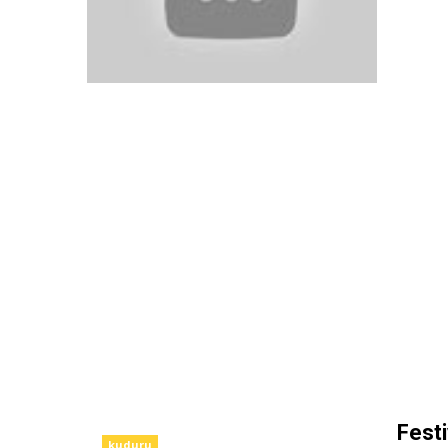
Festi
kuduru